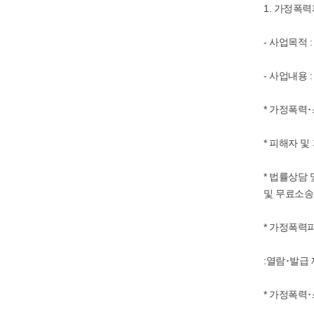
1. 가정폭
- 사업목적
- 사업내용 :
* 가정폭력
* 피해자 
* 법률상담
및 무료소
* 가정폭력
:열람･발급
* 가정폭력