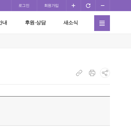
화
화
화
로그인
회원가입
면
면
면
사
확
초
축
안내
후원·상담
새소식
이
대
기
소
트
화
맵
이
동
현
현
소
재
재
셜
페
페
네
이
이
트
지
지
워
주
인
크
소
쇄
공
복
유