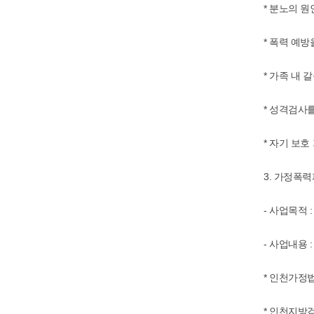
* 분노의 
* 폭력 예
* 가족 내
* 성격검사
* 자기 보
3. 가정폭
- 사업목적
- 사업내용 :
* 인천가정
* 인천지방