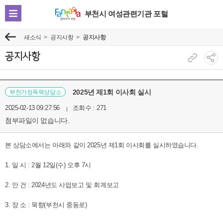
부천시 여성관련기관 포털
전
체
새소식
공지사항
공지사항
이
메
전
뉴
공지사항
현
소
보
재
셜
기
페
네
2025년 제1회 이사회 실시
부천가정폭력상담소
이
트
2025-02-13 09:27:56
조회수 : 271
지
워
첨부파일이 없습니다.
주
크
소
공
본 상담소에서는 아래와 같이 2025년 제1회 이사회를 실시하였습니다.
복
유
사
보
1. 일 시 : 2월 12일(수) 오후 7시
기
2. 안 건 : 2024년도 사업보고 및 회계보고
3. 장 소 : 묵향(부천시 중동로)