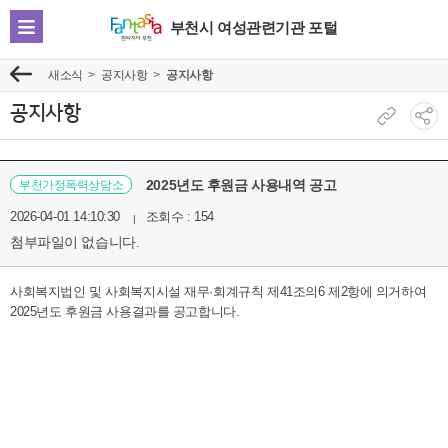
부천시 여성관련기관 포털
전
체
새소식
공지사항
공지사항
이
메
전
뉴
공지사항
현
소
보
재
셜
기
페
네
2025년도 후원금 사용내역 공고
부천가정폭력상담소
이
트
2026-04-01 14:10:30
조회수 : 154
지
워
첨부파일이 없습니다.
주
크
소
공
사회복지법인 및 사회복지시설 재무·회계규칙 제41조의6 제2항에 의거하여
복
유
2025년도 후원금 사용결과를 공고합니다.
사
보
기