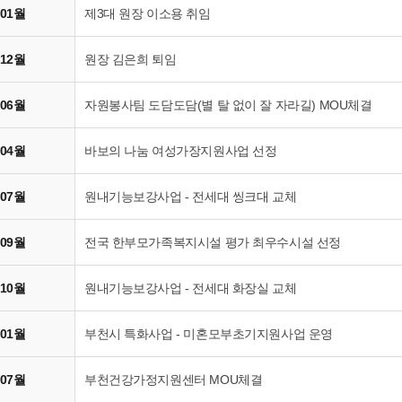
 01월
제3대 원장 이소용 취임
 12월
원장 김은희 퇴임
 06월
자원봉사팀 도담도담(별 탈 없이 잘 자라길) MOU체결
 04월
바보의 나눔 여성가장지원사업 선정
 07월
원내기능보강사업 - 전세대 씽크대 교체
 09월
전국 한부모가족복지시설 평가 최우수시설 선정
 10월
원내기능보강사업 - 전세대 화장실 교체
 01월
부천시 특화사업 - 미혼모부초기지원사업 운영
 07월
부천건강가정지원센터 MOU체결