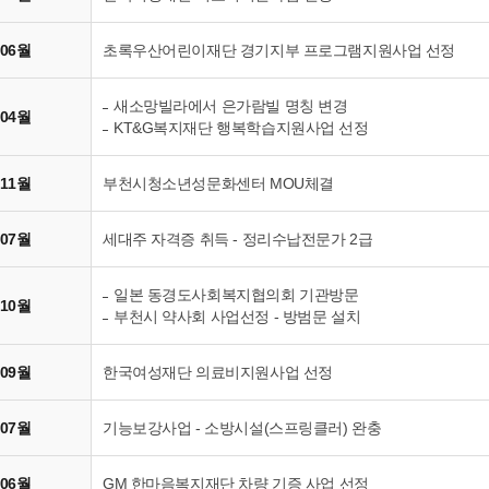
 06월
초록우산어린이재단 경기지부 프로그램지원사업 선정
새소망빌라에서 은가람빌 명칭 변경
 04월
KT&G복지재단 행복학습지원사업 선정
 11월
부천시청소년성문화센터 MOU체결
 07월
세대주 자격증 취득 - 정리수납전문가 2급
일본 동경도사회복지협의회 기관방문
 10월
부천시 약사회 사업선정 - 방범문 설치
 09월
한국여성재단 의료비지원사업 선정
 07월
기능보강사업 - 소방시설(스프링클러) 완충
 06월
GM 한마음복지재단 차량 기증 사업 선정