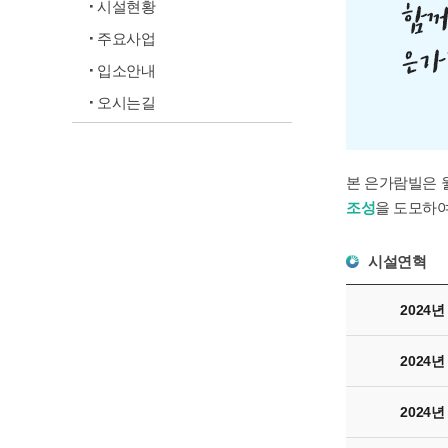
시설현황
주요사업
입소안내
오시는길
본 은가람빌은 
조성
을 도모하여
시설연혁
2024년
2024년
2024년