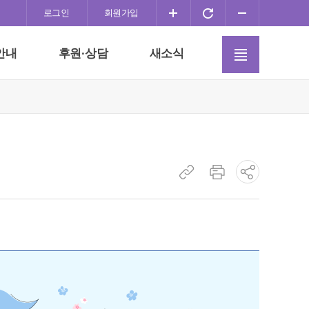
화
화
화
로그인
회원가입
면
면
면
사
확
초
축
안내
후원·상담
새소식
이
대
기
소
트
화
맵
이
동
현
현
소
재
재
셜
페
페
네
이
이
트
지
지
워
주
인
크
소
쇄
공
복
유