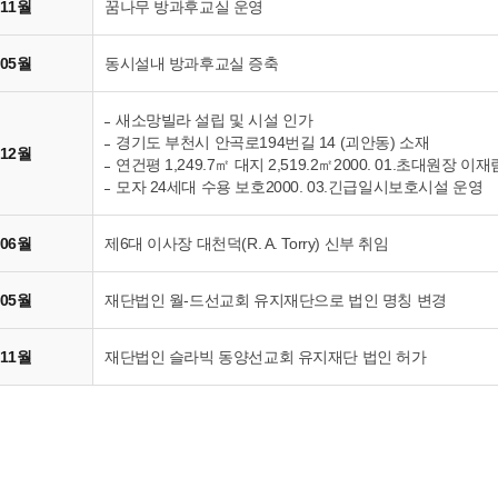
 11월
꿈나무 방과후교실 운영
 05월
동시설내 방과후교실 증축
새소망빌라 설립 및 시설 인가
경기도 부천시 안곡로194번길 14 (괴안동) 소재
 12월
연건평 1,249.7㎡ 대지 2,519.2㎡2000. 01.초대원장 이
모자 24세대 수용 보호2000. 03.긴급일시보호시설 운영
 06월
제6대 이사장 대천덕(R. A. Torry) 신부 취임
 05월
재단법인 월-드선교회 유지재단으로 법인 명칭 변경
 11월
재단법인 슬라빅 동양선교회 유지재단 법인 허가