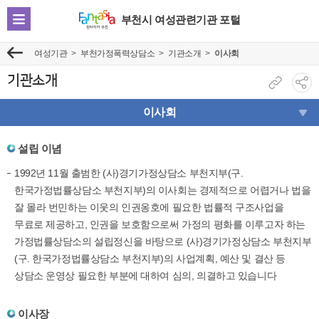
부천시 여성관련기관 포털
전
체
여성기관
부천가정폭력상담소
기관소개
이사회
이
메
전
뉴
기관소개
현
소
보
재
셜
이사회
기
페
네
이
트
설립 이념
지
워
1992년 11월 출범한 (사)경기가정상담소 부천지부(구.
주
크
한국가정법률상담소 부천지부)의 이사회는 경제적으로 어렵거나 법을
소
공
잘 몰라 번민하는 이웃의 인권옹호에 필요한 법률적 구조사업을
복
유
무료로 제공하고, 인권을 보호함으로써 가정의 평화를 이루고자 하는
사
보
가정법률상담소의 설립정신을 바탕으로 (사)경기가정상담소 부천지부
기
(구. 한국가정법률상담소 부천지부)의 사업계획, 예산 및 결산 등
상담소 운영상 필요한 부분에 대하여 심의, 의결하고 있습니다
이사장